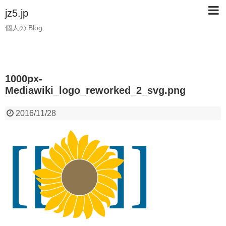
jz5.jp
個人の Blog
1000px-
Mediawiki_logo_reworked_2_svg.png
2016/11/28