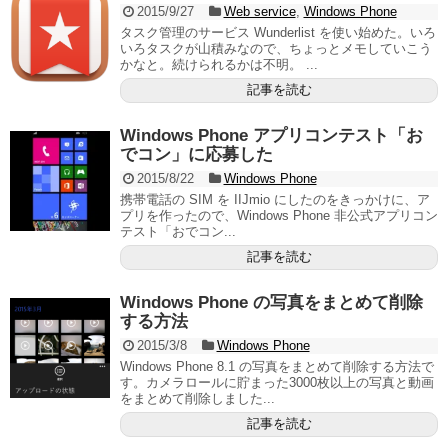
2015/9/27
Web service
,
Windows Phone
タスク管理のサービス Wunderlist を使い始めた。いろ
いろタスクが山積みなので、ちょっとメモしていこう
かなと。続けられるかは不明。 ...
記事を読む
Windows Phone アプリコンテスト「お
でコン」に応募した
2015/8/22
Windows Phone
携帯電話の SIM を IIJmio にしたのをきっかけに、ア
プリを作ったので、Windows Phone 非公式アプリコン
テスト「おでコン...
記事を読む
Windows Phone の写真をまとめて削除
する方法
2015/3/8
Windows Phone
Windows Phone 8.1 の写真をまとめて削除する方法で
す。カメラロールに貯まった3000枚以上の写真と動画
をまとめて削除しました...
記事を読む