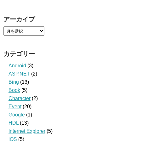
アーカイブ
カテゴリー
Android
(3)
ASP.NET
(2)
Bing
(13)
Book
(5)
Character
(2)
Event
(20)
Google
(1)
HDL
(13)
Internet Explorer
(5)
iOS
(5)