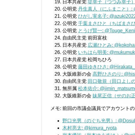
日本共産党
堤幸子（つつみ幸子）: @
公明党
丹生真人（にふまこと）: @ma
公明党
ひがし実名子: @azuki2022
公明党
千葉まさひと（ちばまさひと）:
公明党
とうげ賢一: @Touge_Keni
自由民主党 前田富枝
日本共産党
広瀬ひとみ: @kokoha
公明党
いちはら明美: @mukumuku
日本共産党 松岡ちひろ
公明党
藤田ゆきひさ: @Hirakata_F
大阪維新の会
高野ひさのり: @hisa
自由民主党
田口敬規（田口よしのり）: 
無所属
松本佑介: @jimin_matsum
大阪維新の会
妹尾正信（せのお正信 ）
メモ: 前回の市議会議員でアカウントのある
野口光男（のぐち光男）: @Dosukoi
木村亮太: @kimura_ryota