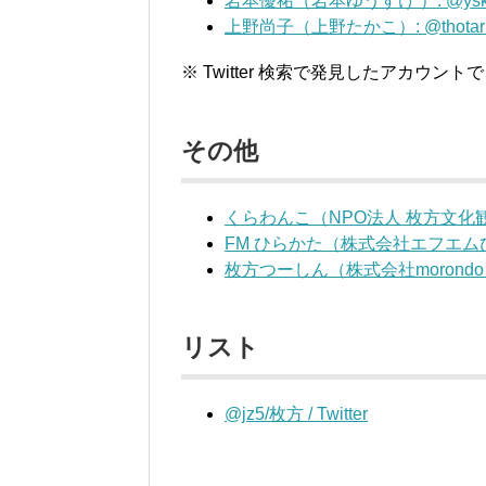
岩本優祐（岩本ゆうすけ ）: @ysk_
上野尚子（上野たかこ）: @thotar
※ Twitter 検索で発見したアカ
その他
くらわんこ（NPO法人 枚方文化観光協
FM ひらかた（株式会社エフエムひ
枚方つーしん（株式会社morondo） @
リスト
@jz5/枚方 / Twitter