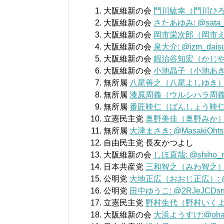
大阪維新の会
門川紘幸（門川ひろゆき
大阪維新の会
さたあゆみ: @sata_
大阪維新の会
岡市栄次郎（岡市えいじ
大阪維新の会
泉大介: @izm_dais
大阪維新の会
鍜治谷知宏（かじや知宏）
大阪維新の会
小池晶子（小池あきこ）:
無所属
八尾善之（八尾よしゆき）: @y
無所属
漆原周義（ウルシハラ周義 ）: 
無所属
番匠映仁（ばんしょう映仁）: @
立憲民主党
奥野美佳（奥野みか）: @
無所属
大津まさき: @MasakiOhts
自由民主党 長友かつよし
大阪維新の会
しほ直哉: @shiho_n
日本共産党
三和智之（みわ智之）: 
公明党
大地正広（おおじ正広）: @Oz
公明党
田中ゆうこ: @2RJeJCDsn
立憲民主党
野村生代（野村いくよ）:
大阪維新の会
大浜ようすけ:@oham