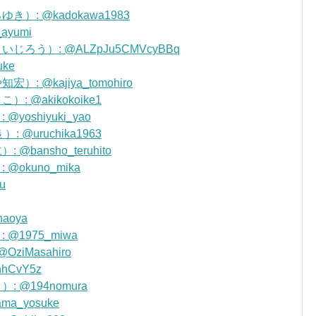
）: @kadokawa1983
ayumi
ろう）: @ALZpJu5CMVcyBBq
uke
: @kajiya_tomohiro
 @akikokoike1
oshiyuki_yao
@uruchika1963
bansho_teruhito
okuno_mika
u
aoya
@1975_miwa
iMasahiro
hCvY5z
 @194nomura
a_yosuke