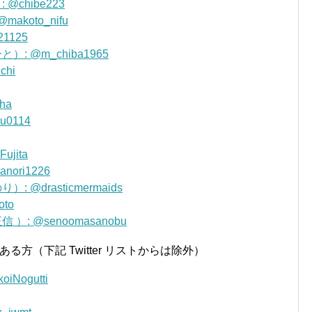
chibe223
koto_nifu
1125
 @m_chiba1965
chi
ha
0114
ujita
nori1226
@drasticmermaids
oto
: @senoomasanobu
方（下記 Twitter リストからは除外）
Nogutti