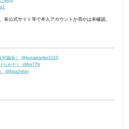
iwmt
u1
ウントで、各公式サイト等で本人アカウントか否かは未確認。
会） @kurawanko1110
らかた） @fm779
hira2shin