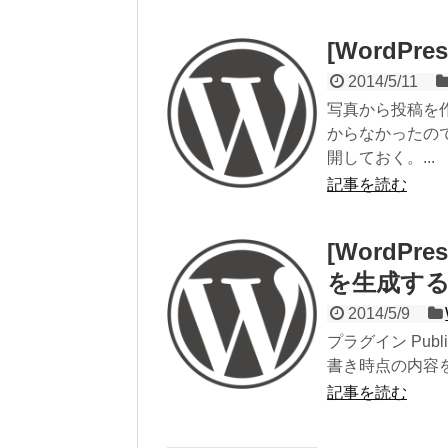
[WordP
2014/5/11
写真から投稿を
からなかったの
開しておく。...
記事を読む
[WordP
を生成するプラ
2014/5/9
プラグイン Publ
書き時点の内容を誰
記事を読む