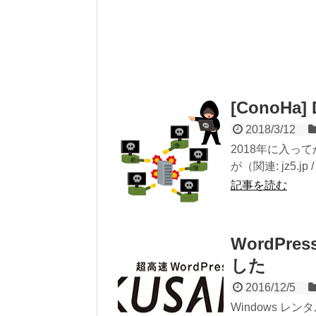
[ConoHa
2018/3/12
2018年に入
が（関連: jz5.j
記事を読む
WordPres
した
2016/12/5
Windows レン