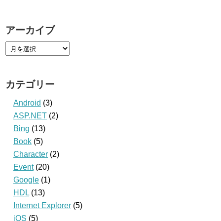
アーカイブ
カテゴリー
Android
(3)
ASP.NET
(2)
Bing
(13)
Book
(5)
Character
(2)
Event
(20)
Google
(1)
HDL
(13)
Internet Explorer
(5)
iOS
(5)