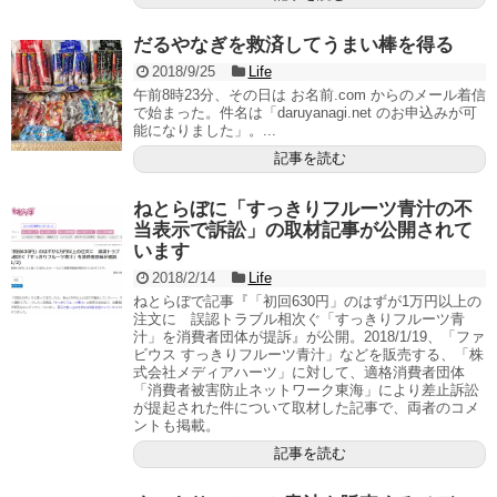
だるやなぎを救済してうまい棒を得る
2018/9/25
Life
午前8時23分、その日は お名前.com からのメール着信
で始まった。件名は「daruyanagi.net のお申込みが可
能になりました」。...
記事を読む
ねとらぼに「すっきりフルーツ青汁の不
当表示で訴訟」の取材記事が公開されて
います
2018/2/14
Life
ねとらぼで記事『「初回630円」のはずが1万円以上の
注文に 誤認トラブル相次ぐ「すっきりフルーツ青
汁」を消費者団体が提訴』が公開。2018/1/19、「ファ
ビウス すっきりフルーツ青汁」などを販売する、「株
式会社メディアハーツ」に対して、適格消費者団体
「消費者被害防止ネットワーク東海」により差止訴訟
が提起された件について取材した記事で、両者のコメ
ントも掲載。
記事を読む