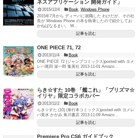
ネスアプリケーション 開発ガイド」
2015/12/4
Book
,
Windows Phone
2015年7月から ディーバに就職した わけだが、その社
長が Windows Phone の本を執筆したので紹介してお
かねばなるまい。 W...
記事を読む
ONE PIECE 71, 72
2013/11/4
Book
ONE PIECE 72 (ジャンプコミックス)posted with ヨメ
レバ尾田 栄一郎 集英社 2013-11-01 Amazo...
記事を読む
らき☆すた 10巻 「艦これ」「プリズマ☆
イリヤ」限定コラボカバー
2013/11/2
Book
らき☆すた (10) (単行本コミックス)posted with ヨメレ
バ美水 かがみ 角川書店 2013-11-09 Amazo...
記事を読む
Premiere Pro CS6 ガイドブック