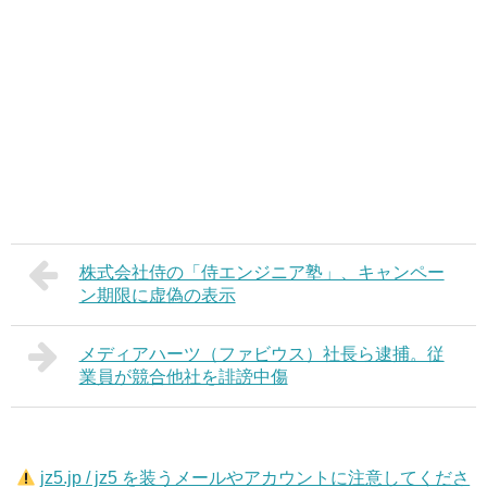
株式会社侍の「侍エンジニア塾」、キャンペー
ン期限に虚偽の表示
メディアハーツ（ファビウス）社長ら逮捕。従
業員が競合他社を誹謗中傷
jz5.jp / jz5 を装うメールやアカウントに注意してくださ