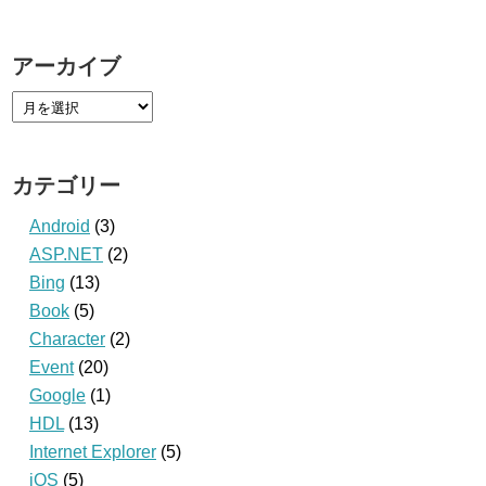
アーカイブ
カテゴリー
Android
(3)
ASP.NET
(2)
Bing
(13)
Book
(5)
Character
(2)
Event
(20)
Google
(1)
HDL
(13)
Internet Explorer
(5)
iOS
(5)