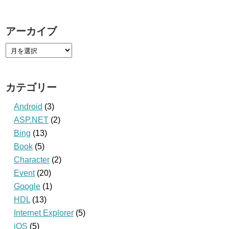
アーカイブ
カテゴリー
Android
(3)
ASP.NET
(2)
Bing
(13)
Book
(5)
Character
(2)
Event
(20)
Google
(1)
HDL
(13)
Internet Explorer
(5)
iOS
(5)