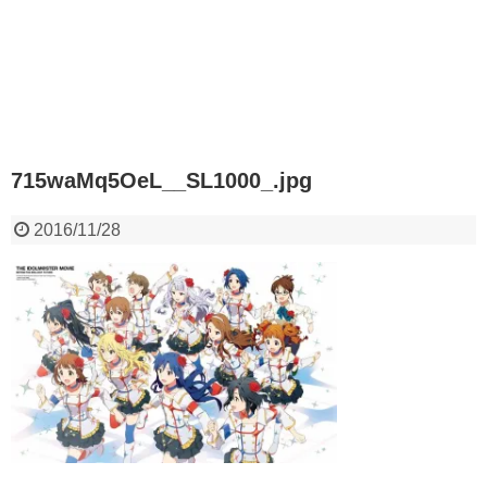
715waMq5OeL__SL1000_.jpg
2016/11/28