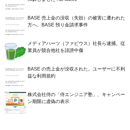
BASE 売上金の没収（失効）の被害に遭われた
方へ。BASE 預り金請求事件
メディアハーツ（ファビウス）社長ら逮捕。従
業員が競合他社を誹謗中傷
BASE の売上金が没収された。ユーザーに不利
益な利用規約
株式会社侍の「侍エンジニア塾」、キャンペー
ン期限に虚偽の表示