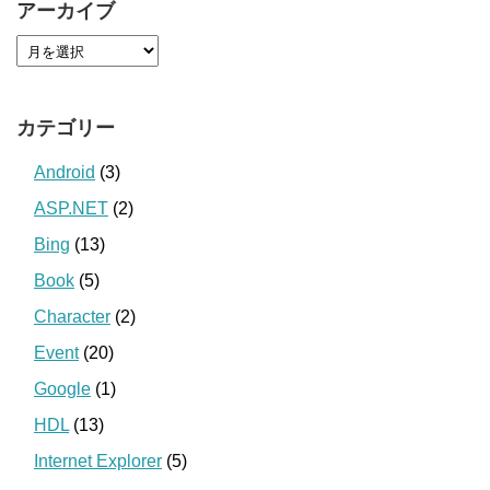
アーカイブ
カテゴリー
Android
(3)
ASP.NET
(2)
Bing
(13)
Book
(5)
Character
(2)
Event
(20)
Google
(1)
HDL
(13)
Internet Explorer
(5)