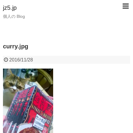
jz5.jp
個人の Blog
curry.jpg
2016/11/28