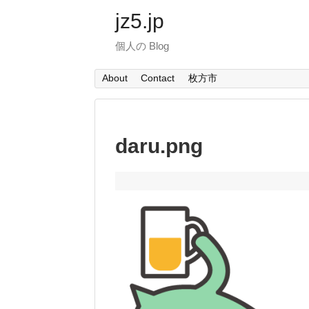
jz5.jp
個人の Blog
About
Contact
枚方市
daru.png