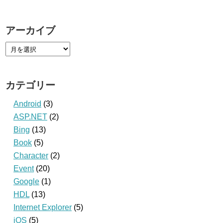
アーカイブ
カテゴリー
Android
(3)
ASP.NET
(2)
Bing
(13)
Book
(5)
Character
(2)
Event
(20)
Google
(1)
HDL
(13)
Internet Explorer
(5)
iOS
(5)