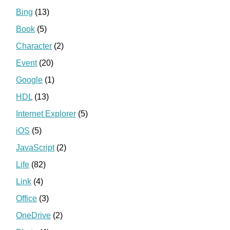
Bing
(13)
Book
(5)
Character
(2)
Event
(20)
Google
(1)
HDL
(13)
Internet Explorer
(5)
iOS
(5)
JavaScript
(2)
Life
(82)
Link
(4)
Office
(3)
OneDrive
(2)