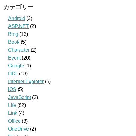
カテゴリー
Android
(3)
ASP.NET
(2)
Bing
(13)
Book
(5)
Character
(2)
Event
(20)
Google
(1)
HDL
(13)
Internet Explorer
(5)
iOS
(5)
JavaScript
(2)
Life
(82)
Link
(4)
Office
(3)
OneDrive
(2)