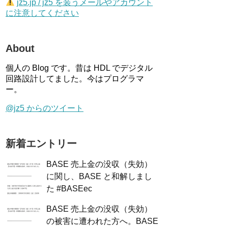
jz5.jp / jz5 を装うメールやアカウント
に注意してください
About
個人の Blog です。昔は HDL でデジタル
回路設計してました。今はプログラマ
ー。
@jz5 からのツイート
新着エントリー
BASE 売上金の没収（失効）
に関し、BASE と和解しまし
た #BASEec
BASE 売上金の没収（失効）
の被害に遭われた方へ。BASE