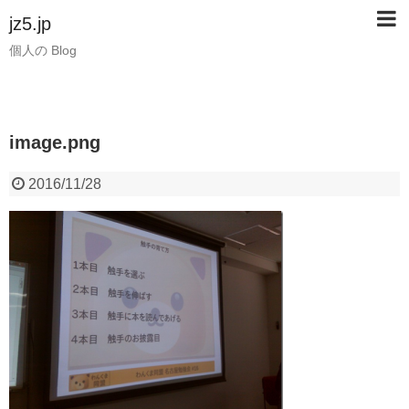
jz5.jp
個人の Blog
image.png
2016/11/28