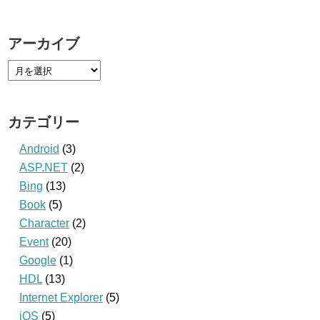
アーカイブ
カテゴリー
Android
(3)
ASP.NET
(2)
Bing
(13)
Book
(5)
Character
(2)
Event
(20)
Google
(1)
HDL
(13)
Internet Explorer
(5)
iOS
(5)