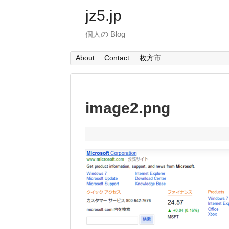
jz5.jp
個人の Blog
About
Contact
枚方市
image2.png