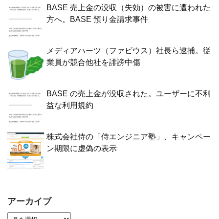
BASE 売上金の没収（失効）の被害に遭われた
方へ。BASE 預り金請求事件
メディアハーツ（ファビウス）社長ら逮捕。従
業員が競合他社を誹謗中傷
BASE の売上金が没収された。ユーザーに不利
益な利用規約
株式会社侍の「侍エンジニア塾」、キャンペー
ン期限に虚偽の表示
アーカイブ