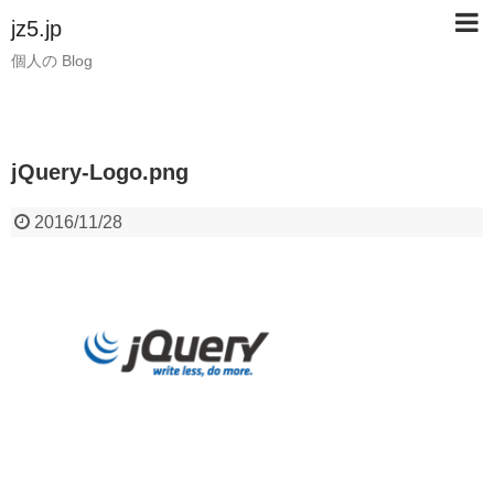
jz5.jp
個人の Blog
jQuery-Logo.png
2016/11/28