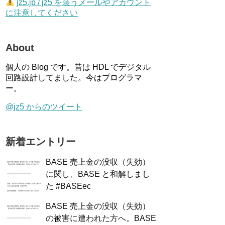
jz5.jp / jz5 を装うメールやアカウント
に注意してください
About
個人の Blog です。昔は HDL でデジタル
回路設計してました。今はプログラマ
ー。
@jz5 からのツイート
新着エントリー
BASE 売上金の没収（失効）
に関し、BASE と和解しまし
た #BASEec
BASE 売上金の没収（失効）
の被害に遭われた方へ。BASE