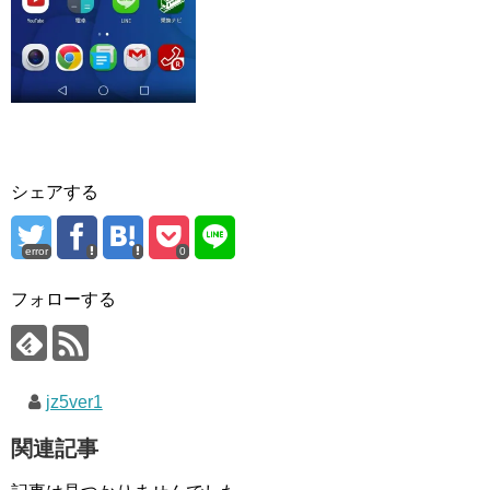
シェアする
error
0
フォローする
jz5ver1
関連記事