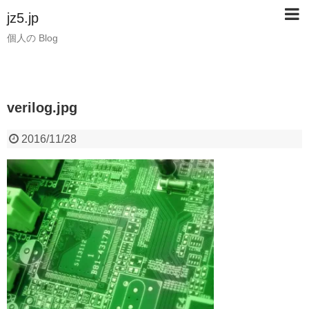
jz5.jp
個人の Blog
verilog.jpg
2016/11/28