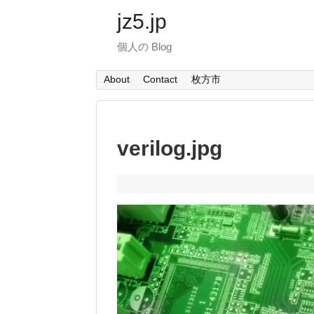
jz5.jp
個人の Blog
About
Contact
枚方市
verilog.jpg