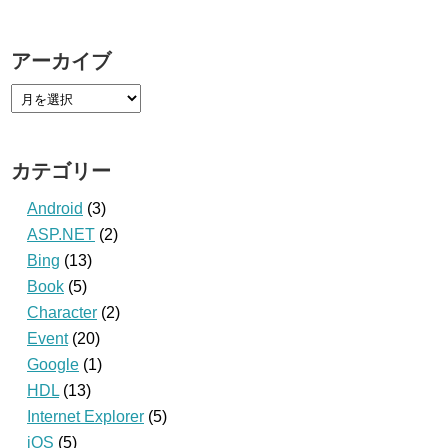
アーカイブ
カテゴリー
Android
(3)
ASP.NET
(2)
Bing
(13)
Book
(5)
Character
(2)
Event
(20)
Google
(1)
HDL
(13)
Internet Explorer
(5)
iOS
(5)