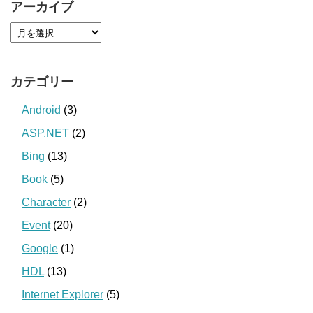
アーカイブ
カテゴリー
Android
(3)
ASP.NET
(2)
Bing
(13)
Book
(5)
Character
(2)
Event
(20)
Google
(1)
HDL
(13)
Internet Explorer
(5)