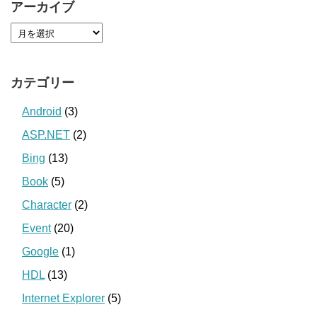
アーカイブ
カテゴリー
Android
(3)
ASP.NET
(2)
Bing
(13)
Book
(5)
Character
(2)
Event
(20)
Google
(1)
HDL
(13)
Internet Explorer
(5)