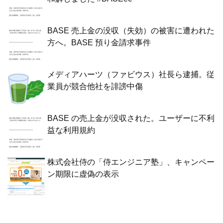
BASE 売上金の没収（失効）の被害に遭われた
方へ。BASE 預り金請求事件
メディアハーツ（ファビウス）社長ら逮捕。従
業員が競合他社を誹謗中傷
BASE の売上金が没収された。ユーザーに不利
益な利用規約
株式会社侍の「侍エンジニア塾」、キャンペー
ン期限に虚偽の表示