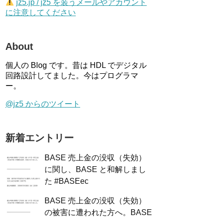
jz5.jp / jz5 を装うメールやアカウント
に注意してください
About
個人の Blog です。昔は HDL でデジタル
回路設計してました。今はプログラマ
ー。
@jz5 からのツイート
新着エントリー
BASE 売上金の没収（失効）
に関し、BASE と和解しまし
た #BASEec
BASE 売上金の没収（失効）
の被害に遭われた方へ。BASE