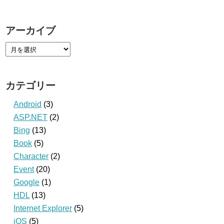
アーカイブ
カテゴリー
Android
(3)
ASP.NET
(2)
Bing
(13)
Book
(5)
Character
(2)
Event
(20)
Google
(1)
HDL
(13)
Internet Explorer
(5)
iOS
(5)