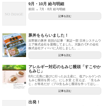
9月・10月 給与明細
前回 → 7月・8月 給与明細
記事を読む
豚丼をもらいました！
吉野家の豚丼 前回の記事「東証一部 日本システムウ
エア株式会社を退職してました。大阪の C# の会社
株式会社ディーバに入社しました。...
記事を読む
アレルギー対応のもみじ饅頭「すこやか
もみじ」
8月に広島に遊びに行ったお土産に、低アレルゲンの
もみじ饅頭を買った。にしき堂 と言えば、「生もみ
じ」が有名だが（プロ生もみじ饅頭を作ってほし...
記事を読む
出発！