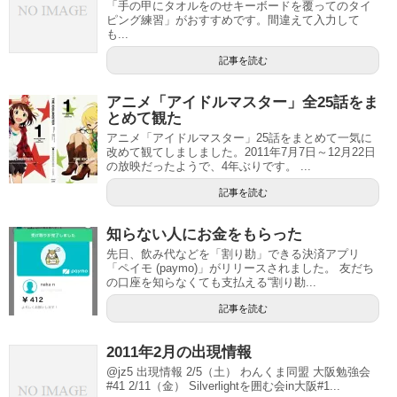
「手の甲にタオルをのせキーボードを覆ってのタイ
ピング練習」がおすすめです。間違えて入力して
も...
記事を読む
アニメ「アイドルマスター」全25話をま
とめて観た
アニメ「アイドルマスター」25話をまとめて一気に
改めて観てしましました。2011年7月7日～12月22日
の放映だったようで、4年ぶりです。 ...
記事を読む
知らない人にお金をもらった
先日、飲み代などを「割り勘」できる決済アプリ
「ペイモ (paymo)」がリリースされました。 友だち
の口座を知らなくても支払える“割り勘...
記事を読む
2011年2月の出現情報
@jz5 出現情報 2/5（土） わんくま同盟 大阪勉強会
#41 2/11（金） Silverlightを囲む会in大阪#1...