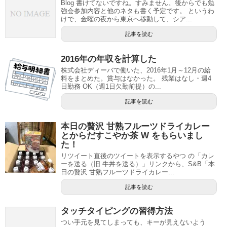
Blog 書けてないですね。すみません。後からでも勉
強会参加内容と他のネタも書く予定です。 というわ
けで、金曜の夜から東京へ移動して、シア...
記事を読む
2016年の年収を計算した
株式会社ディーバで働いた、2016年1月～12月の給
料をまとめた。賞与はなかった。 残業はなし・週4
日勤務 OK（週1日欠勤前提）の...
記事を読む
本日の贅沢 甘熟フルーツドライカレー
とからだすこやか茶 W をもらいまし
た！
リツイート直後のツイートを表示するやつ の「カレ
ーを送る（旧 牛丼を送る）」リンクから、S&B「本
日の贅沢 甘熟フルーツドライカレー...
記事を読む
タッチタイピングの習得方法
つい手元を見てしまっても、キーが見えないよう