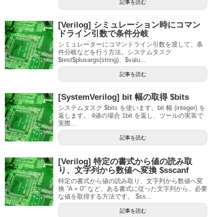
記事を読む
[Verilog] シミュレーション時にコマン
ドライン引数で条件分岐
シミュレーターにコマンドライン引数を渡して、条
件分岐などを行う方法。システムタスク
$test$plusargs(string)、$valu...
記事を読む
[SystemVerilog] bit 幅の取得 $bits
システムタスク $bits を使います。bit 幅 (integer) を
返します。 4値の場合 1bit を返し、ツールの実装で
実際...
記事を読む
[Verilog] 特定の書式から値の読み取
り、文字列から数値へ変換 $sscanf
特定の書式から値の読み取り、文字列から数値へ変
換 ”A = 0" など、ある書式に従った文字列から、必要
な値を取得する方法です。 $ss...
記事を読む