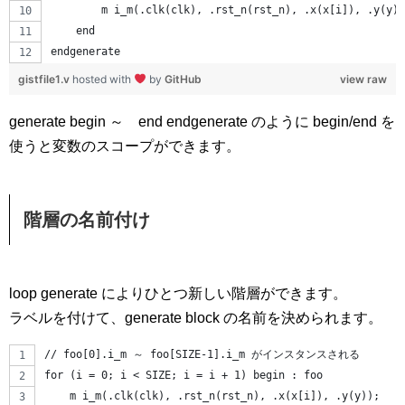
        m i_m(.clk(clk), .rst_n(rst_n), .x(x[i]), .y(y))
    end
endgenerate
gistfile1.v
hosted with
by
GitHub
view raw
generate begin ～ end endgenerate のように begin/end を
使うと変数のスコープができます。
階層の名前付け
loop generate によりひとつ新しい階層ができます。
ラベルを付けて、generate block の名前を決められます。
// foo[0].i_m ～ foo[SIZE-1].i_m がインスタンスされる
for (i = 0; i < SIZE; i = i + 1) begin : foo
    m i_m(.clk(clk), .rst_n(rst_n), .x(x[i]), .y(y));