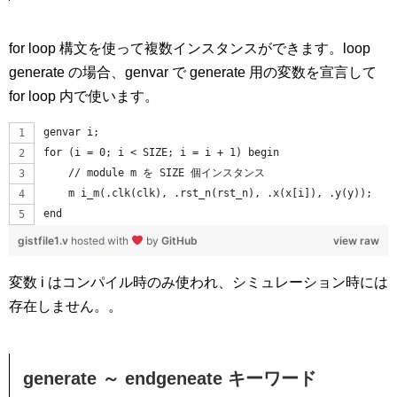
for loop 構文を使って複数インスタンスができます。loop
generate の場合、genvar で generate 用の変数を宣言して
for loop 内で使います。
genvar i;
for (i = 0; i < SIZE; i = i + 1) begin
    // module m を SIZE 個インスタンス
    m i_m(.clk(clk), .rst_n(rst_n), .x(x[i]), .y(y));
end
gistfile1.v
hosted with
by
GitHub
view raw
変数 i はコンパイル時のみ使われ、シミュレーション時には
存在しません。。
generate ～ endgeneate キーワード