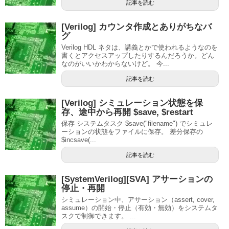
記事を読む
[Verilog] カウンタ作成とありがちなバ
グ
Verilog HDL ネタは、講義とかで使われるようなのを
書くとアクセスアップしたりするんだろうか。どん
なのがいいかわからないけど。 今...
記事を読む
[Verilog] シミュレーション状態を保
存、途中から再開 $save, $restart
保存 システムタスク $save("filename") でシミュレ
ーションの状態をファイルに保存。 差分保存の
$incsave(...
記事を読む
[SystemVerilog][SVA] アサーションの
停止・再開
シミュレーション中、アサーション（assert, cover,
assume）の開始・停止（有効・無効）をシステムタ
スクで制御できます。 ...