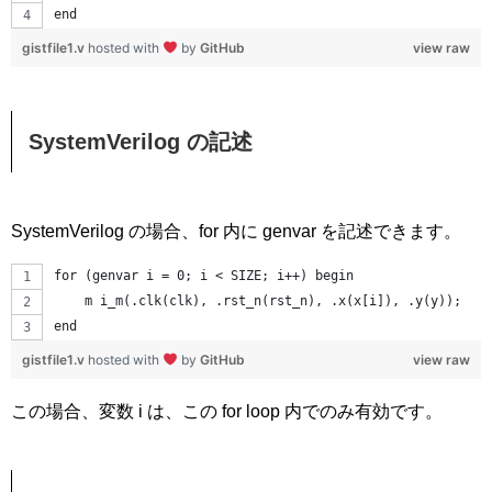
end
gistfile1.v
hosted with
by
GitHub
view raw
SystemVerilog の記述
SystemVerilog の場合、for 内に genvar を記述できます。
for (genvar i = 0; i < SIZE; i++) begin
    m i_m(.clk(clk), .rst_n(rst_n), .x(x[i]), .y(y));
end
gistfile1.v
hosted with
by
GitHub
view raw
この場合、変数 i は、この for loop 内でのみ有効です。