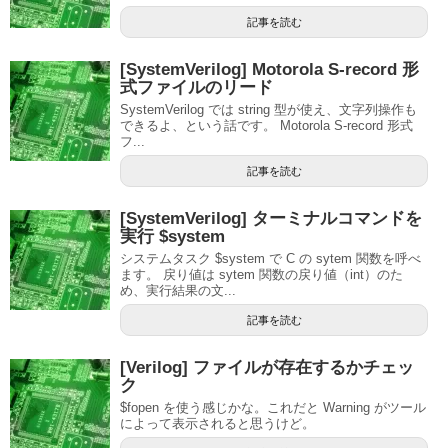
記事を読む
[SystemVerilog] Motorola S-record 形
式ファイルのリード
SystemVerilog では string 型が使え、文字列操作も
できるよ、という話です。 Motorola S-record 形式
フ...
記事を読む
[SystemVerilog] ターミナルコマンドを
実行 $system
システムタスク $system で C の sytem 関数を呼べ
ます。 戻り値は sytem 関数の戻り値（int）のた
め、実行結果の文...
記事を読む
[Verilog] ファイルが存在するかチェッ
ク
$fopen を使う感じかな。これだと Warning がツール
によって表示されると思うけど。