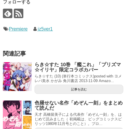
フォローする
Premiere
jz5ver1
関連記事
らき☆すた 10巻 「艦これ」「プリズマ
☆イリヤ」限定コラボカバー
らき☆すた (10) (単行本コミックス)posted with ヨメ
レバ美水 かがみ 角川書店 2013-11-09 Amazo...
記事を読む
色褪せない名作「めぞん一刻」をまとめ
て読んだ
天才 高橋留美子による代表作「めぞん一刻」を、は
じめて読みました（ 初掲載は、ビッグコミックスピ
リッツ1980年11月号とのこと）。プロ...