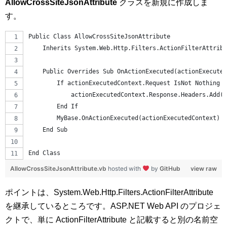
AllowCrossSiteJsonAttribute
クラスを新規に作成しま
す。
Public Class AllowCrossSiteJsonAttribute
    Inherits System.Web.Http.Filters.ActionFilterAttribu
    Public Overrides Sub OnActionExecuted(actionExecuted
        If actionExecutedContext.Request IsNot Nothing T
            actionExecutedContext.Response.Headers.Add("
        End If
        MyBase.OnActionExecuted(actionExecutedContext)
    End Sub
End Class
AllowCrossSiteJsonAttribute.vb
hosted with
by
GitHub
view raw
ポイントは、System.Web.Http.Filters.ActionFilterAttribute
を継承しているところです。ASP.NET Web API のプロジェ
クトで、単に ActionFilterAttribute と記載すると別の名前空