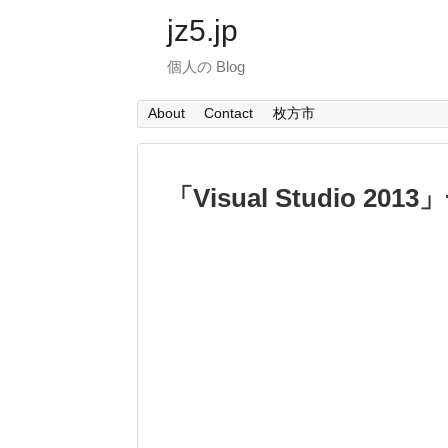
jz5.jp
個人の Blog
About
Contact
枚方市
「
Visual Studio 2013
」