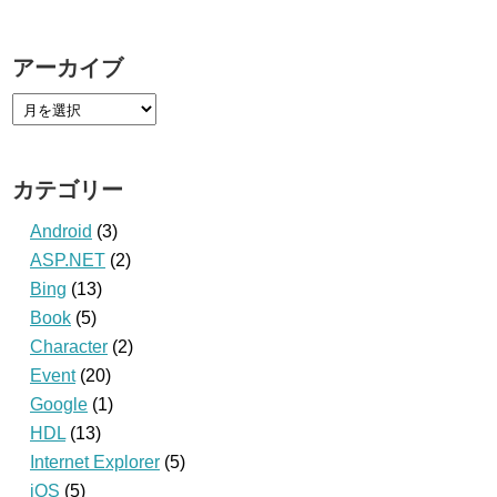
アーカイブ
カテゴリー
Android
(3)
ASP.NET
(2)
Bing
(13)
Book
(5)
Character
(2)
Event
(20)
Google
(1)
HDL
(13)
Internet Explorer
(5)
iOS
(5)