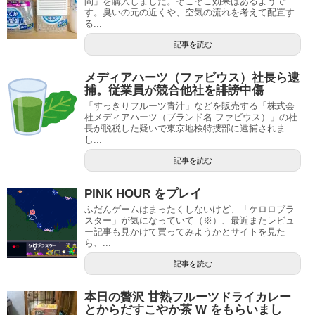
間」を購入しました。そこそこ効果はあるようで
す。臭いの元の近くや、空気の流れを考えて配置す
る...
記事を読む
メディアハーツ（ファビウス）社長ら逮
捕。従業員が競合他社を誹謗中傷
「すっきりフルーツ青汁」などを販売する「株式会
社メディアハーツ（ブランド名 ファビウス）」の社
長が脱税した疑いで東京地検特捜部に逮捕されま
し...
記事を読む
PINK HOUR をプレイ
ふだんゲームはまったくしないけど、「ケロロブラ
スター」が気になっていて（※）、最近またレビュ
ー記事も見かけて買ってみようかとサイトを見た
ら、...
記事を読む
本日の贅沢 甘熟フルーツドライカレー
とからだすこやか茶 W をもらいまし