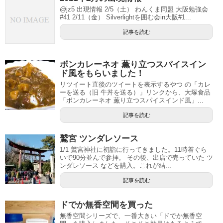
@jz5 出現情報 2/5（土） わんくま同盟 大阪勉強会
#41 2/11（金） Silverlightを囲む会in大阪#1...
記事を読む
ボンカレーネオ 薫り立つスパイスイン
ド風をもらいました！
リツイート直後のツイートを表示するやつ の「カレ
ーを送る（旧 牛丼を送る）」リンクから、大塚食品
「ボンカレーネオ 薫り立つスパイスインド風」...
記事を読む
鷲宮 ツンダレソース
1/1 鷲宮神社に初詣に行ってきました。11時着ぐら
いで90分並んで参拝。 その後、出店で売っていた ツ
ンダレソース などを購入。これが結...
記事を読む
ドでか無香空間を買った
無香空間シリーズで、一番大きい「ドでか無香空