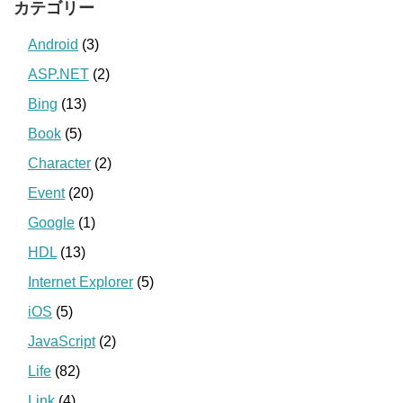
カテゴリー
Android
(3)
ASP.NET
(2)
Bing
(13)
Book
(5)
Character
(2)
Event
(20)
Google
(1)
HDL
(13)
Internet Explorer
(5)
iOS
(5)
JavaScript
(2)
Life
(82)
Link
(4)