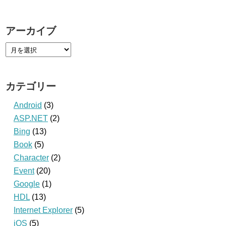
アーカイブ
カテゴリー
Android
(3)
ASP.NET
(2)
Bing
(13)
Book
(5)
Character
(2)
Event
(20)
Google
(1)
HDL
(13)
Internet Explorer
(5)
iOS
(5)