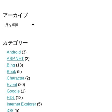
アーカイブ
カテゴリー
Android
(3)
ASP.NET
(2)
Bing
(13)
Book
(5)
Character
(2)
Event
(20)
Google
(1)
HDL
(13)
Internet Explorer
(5)
iOS
(5)