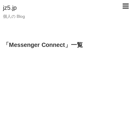
jz5.jp
個人の Blog
「
Messenger Connect
」
一覧