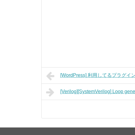
[WordPress] 利用してるプラグイ
[Verilog][SystemVerilog] Lo