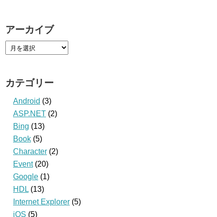
アーカイブ
カテゴリー
Android
(3)
ASP.NET
(2)
Bing
(13)
Book
(5)
Character
(2)
Event
(20)
Google
(1)
HDL
(13)
Internet Explorer
(5)
iOS
(5)