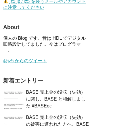
jz5.jp / jz5 を装うメールやアカウント
に注意してください
About
個人の Blog です。昔は HDL でデジタル
回路設計してました。今はプログラマ
ー。
@jz5 からのツイート
新着エントリー
BASE 売上金の没収（失効）
に関し、BASE と和解しまし
た #BASEec
BASE 売上金の没収（失効）
の被害に遭われた方へ。BASE