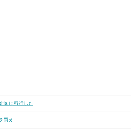
ConoHa に移行した
を買え