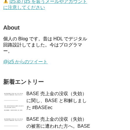
jz5.jp / jz5 を装うメールやアカウント
に注意してください
About
個人の Blog です。昔は HDL でデジタル
回路設計してました。今はプログラマ
ー。
@jz5 からのツイート
新着エントリー
BASE 売上金の没収（失効）
に関し、BASE と和解しまし
た #BASEec
BASE 売上金の没収（失効）
の被害に遭われた方へ。BASE