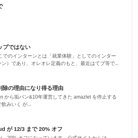
で
ップではない
ここでのインターンとは「就業体験」としてのインター
ン）であり、オレオレ定義のもと、最近はてブ等で...
ント削除の理由になり得る理由
azon から垢バン&10年運営してきた amazlet を停止する
みいく が...
loud が 12/3 まで 20% オフ
 Cloud が、20% オフになっています。公式サイトからは