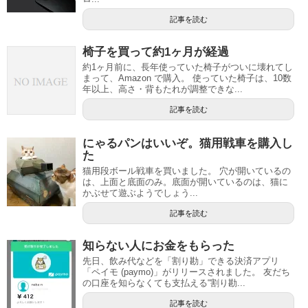
記事を読む
椅子を買って約1ヶ月が経過
約1ヶ月前に、長年使っていた椅子がついに壊れてし
まって、Amazon で購入。 使っていた椅子は、10数
年以上、高さ・背もたれが調整できな...
記事を読む
にゃるパンはいいぞ。猫用戦車を購入し
た
猫用段ボール戦車を買いました。 穴が開いているの
は、上面と底面のみ。底面が開いているのは、猫に
かぶせて遊ぶようでしょう...
記事を読む
知らない人にお金をもらった
先日、飲み代などを「割り勘」できる決済アプリ
「ペイモ (paymo)」がリリースされました。 友だち
の口座を知らなくても支払える“割り勘...
記事を読む