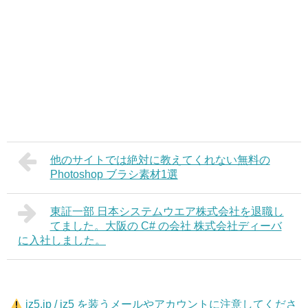
他のサイトでは絶対に教えてくれない無料の
Photoshop ブラシ素材1選
東証一部 日本システムウエア株式会社を退職し
てました。大阪の C# の会社 株式会社ディーバ
に入社しました。
jz5.jp / jz5 を装うメールやアカウントに注意してくださ