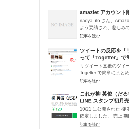
amazlet アカウ
naoya_ito さん、Am
よう要請され、悲しみで飲
記事を読む
ツイートの反応を「
って「Togetter
リツイート直後のツイ
Togetter で簡単にま
記事を読む
これが柳 英俊（だるや
LINE スタンプ初
10/21 に公開された
確定しました。 売上 期間: 2
記事を読む