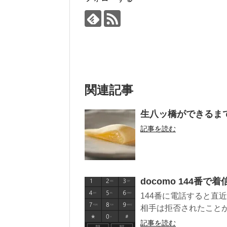
関連記事
生八ッ橋ができるま
記事を読む
docomo 144番で
144番に電話すると直
相手は拒否されたことが
記事を読む