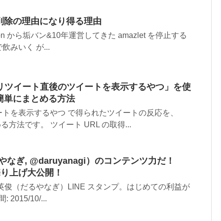
ント削除の理由になり得る理由
azon から垢バン&10年運営してきた amazlet を停止する
みいく が...
リツイート直後のツイートを表示するやつ」を使
」で簡単にまとめる方法
ートを表示するやつ で得られたツイートの反応を、
とめる方法です。 ツイート URL の取得...
なぎ, @daruyanagi）のコンテンツ力だ！
月売り上げ大公開！
 柳 英俊（だるやなぎ）LINE スタンプ。はじめての利益が
015/10/...