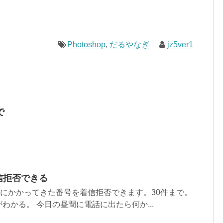
Photoshop
,
だるやなぎ
jz5ver1
で
着信拒否できる
近にかかってきた番号を着信拒否できます。30件まで。
わかる。 今日の昼間に電話に出たら何か...