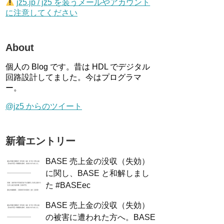
jz5.jp / jz5 を装うメールやアカウント
に注意してください
About
個人の Blog です。昔は HDL でデジタル
回路設計してました。今はプログラマ
ー。
@jz5 からのツイート
新着エントリー
BASE 売上金の没収（失効）
に関し、BASE と和解しまし
た #BASEec
BASE 売上金の没収（失効）
の被害に遭われた方へ。BASE