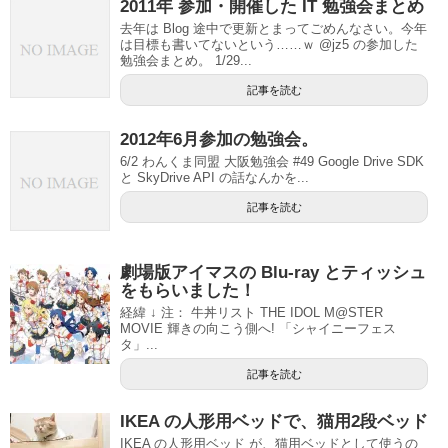
2011年 参加・開催した IT 勉強会まとめ
去年は Blog 途中で更新とまってごめんなさい。今年
は目標も書いてないという……ｗ @jz5 の参加した
勉強会まとめ。 1/29...
記事を読む
2012年6月参加の勉強会。
6/2 わんくま同盟 大阪勉強会 #49 Google Drive SDK
と SkyDrive API の話なんかを...
記事を読む
劇場版アイマスの Blu-ray とティッシュ
をもらいました！
経緯 ↓ 注： 牛丼リスト THE IDOL M@STER
MOVIE 輝きの向こう側へ! 「シャイニーフェス
タ」...
記事を読む
IKEA の人形用ベッドで、猫用2段ベッド
IKEA の人形用ベッド が、猫用ベッドとして使うの