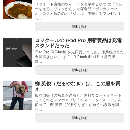
リツイート直後のツイートを表示するやつ の「カレ
ーを送る」リンクから、大塚食品「ボンカレーネ
オ コクと旨みのオリジナル 中辛」をプレゼント
し...
記事を読む
ロジクールの iPad Pro 用新製品は充電
スタンドだった
iPad Pro (9.7-inch) を先日買いました。使用感はまた
今度書きたい。 さて、9.7-inch iPad Pro 発売後、
ロ...
記事を読む
柳 英俊（だるやなぎ）は、この服を買
え
服や自撮りの写真を送ると、無料でコーディネート
してくれるスマホアプリ「ベストスタイルミー」を
使って、柳 英俊（だるやなぎ）が買うべき服を調
べ...
記事を読む