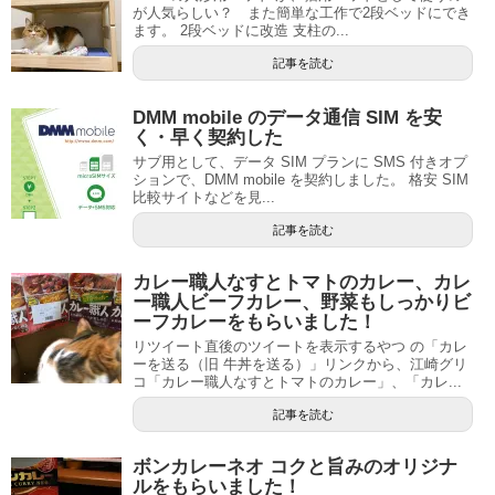
が人気らしい？ また簡単な工作で2段ベッドにでき
ます。 2段ベッドに改造 支柱の...
記事を読む
DMM mobile のデータ通信 SIM を安
く・早く契約した
サブ用として、データ SIM プランに SMS 付きオプ
ションで、DMM mobile を契約しました。 格安 SIM
比較サイトなどを見...
記事を読む
カレー職人なすとトマトのカレー、カレ
ー職人ビーフカレー、野菜もしっかりビ
ーフカレーをもらいました！
リツイート直後のツイートを表示するやつ の「カレ
ーを送る（旧 牛丼を送る）」リンクから、江崎グリ
コ「カレー職人なすとトマトのカレー」、「カレ...
記事を読む
ボンカレーネオ コクと旨みのオリジナ
ルをもらいました！