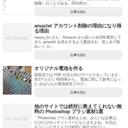
無職）のことである。2014年の...
記事を読む
amazlet アカウント削除の理由になり得
る理由
naoya_ito さん、Amazon から垢バン&10年運営して
きた amazlet を停止するよう要請され、悲しみで飲
みいく が...
記事を読む
オリジナル電池を作る
国産品では FDK が法人向けサービスをしています。
単3アルカリ 4000本から。 電池に関して参考になっ
た みはりんの電池発見ブログ...
記事を読む
他のサイトでは絶対に教えてくれない無
料の Photoshop ブラシ素材1選
「Photoshop ブラシ素材まとめ」みたいな記事は、
たびたびホッテントリーになりますよね。今日は、
そういったサイトでは絶対に紹介されない...