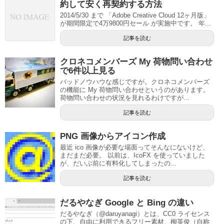
約して安く再契約する方法
2014/5/30 まで 「Adobe Creative Cloud 12ヶ月版」
が期間限定で4万9800円セール が実施中です。 年...
記事を読む
クロネコメンバーズ My 荷物問い合わせ
で6件以上見る
バッドノウハウな感じですが。クロネコメンバーズ
の機能に My 荷物問い合わせというのがあります。
荷物問い合わせの状況を見れるわけですが...
記事を読む
PNG 画像からアイコン作成
最近 ico 画像が必要な場面ってそんなにないけど、
まだまだ必要。 以前は、IcoFX を使っていました
が、だいぶ前に有料化してしまったの...
記事を読む
だるやなぎ Google と Bing の違い
だるやなぎ（@daruyanagi）とは、CC0 ライセンス
の下、自由に利用できるフリー素材、柳英俊（自称