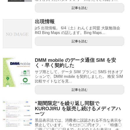
記事を読む
出現情報
jz5 出現情報。 6/4（土）わんくま同盟 大阪勉強会
#43 Bing Maps の話します。Bing Maps...
記事を読む
DMM mobile のデータ通信 SIM を安
く・早く契約した
サブ用として、データ SIM プランに SMS 付きオプ
ションで、DMM mobile を契約しました。 格安 SIM
比較サイトなどを見...
記事を読む
“期間限定”を繰り返し同額で
KUROJIRU を販売し続けるメディアハ
ーツ
景品表示法では、消費者に誤認される不当な表示を
禁止しています。「今だけ〇〇円オフ」・「特価〇
〇円 〇〇月〇〇日まで」などのような表示は、そ