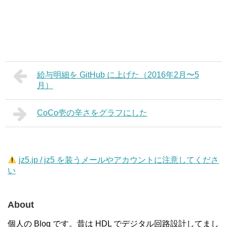
給与明細を GitHub に上げた（2016年2月〜5
月）
CoCo壱の辛さをグラフにした
jz5.jp / jz5 を装うメールやアカウントに注意してくださ
い
About
個人の Blog です。昔は HDL でデジタル回路設計してまし