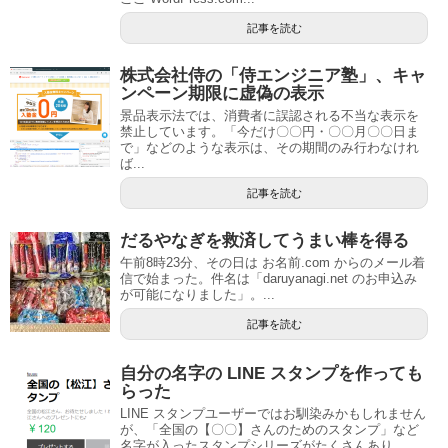
記事を読む
株式会社侍の「侍エンジニア塾」、キャ
ンペーン期限に虚偽の表示
景品表示法では、消費者に誤認される不当な表示を
禁止しています。「今だけ〇〇円・〇〇月〇〇日ま
で」などのような表示は、その期間のみ行わなけれ
ば...
記事を読む
だるやなぎを救済してうまい棒を得る
午前8時23分、その日は お名前.com からのメール着
信で始まった。件名は「daruyanagi.net のお申込み
が可能になりました」。...
記事を読む
自分の名字の LINE スタンプを作っても
らった
LINE スタンプユーザーではお馴染みかもしれません
が、「全国の【〇〇】さんのためのスタンプ」など
名字が入ったスタンプシリーズがたくさんあり...