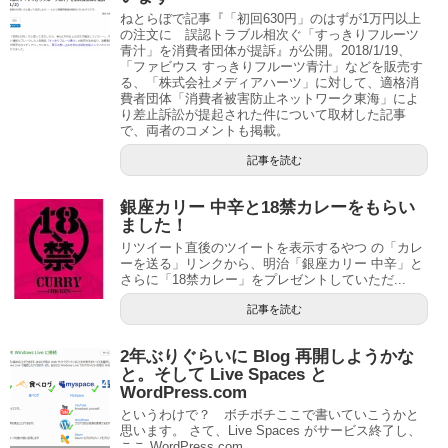
ねとらぼで記事『「初回630円」のはずが1万円以上
の注文に 誤認トラブル相次ぐ「すっきりフルーツ
青汁」を消費者団体が提訴』が公開。2018/1/19、
「ファビウス すっきりフルーツ青汁」などを販売す
る、「株式会社メディアハーツ」に対して、適格消
費者団体「消費者被害防止ネットワーク東海」によ
り差止訴訟が提起された件について取材した記事
で、両者のコメントも掲載。
記事を読む
銀座カリー 中辛と18禁カレーをもらい
ました！
リツイート直後のツイートを表示するやつ の「カレ
ーを送る」リンクから、明治「銀座カリー 中辛」と
さらに「18禁カレー」をプレゼントしていただ...
記事を読む
2年ぶりぐらいに Blog 再開しようかな
と。そして Live Spaces と
WordPress.com
というわけで？ ボチボチここで書いていこうかと
思います。 さて、Live Spaces がサービス終了し、
ここ WordPress.com...