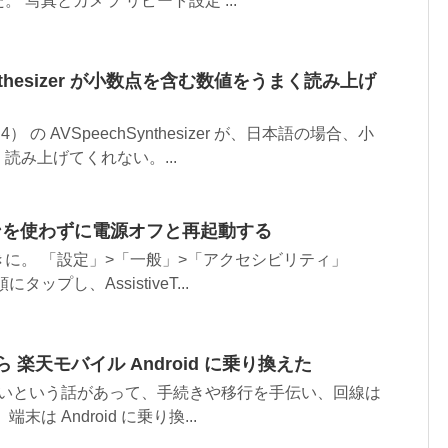
 写真とカメラ リピート設定 ...
hSynthesizer が小数点を含む数値をうまく読み上げ
） の AVSpeechSynthesizer が、日本語の場合、小
読み上げてくれない。...
ボタンを使わずに電源オフと再起動する
に。 「設定」>「一般」>「アクセシビリティ」
順にタップし、AssistiveT...
e から 楽天モバイル Android に乗り換えた
をやめたいという話があって、手続きや移行を手伝い、回線は
末は Android に乗り換...