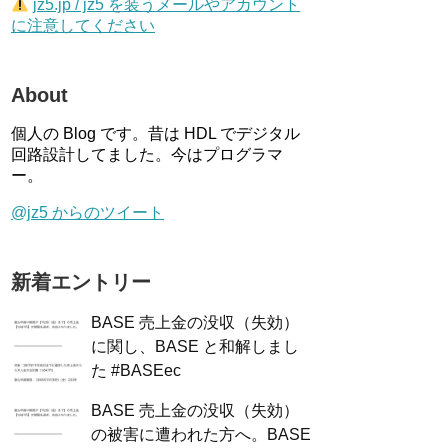
jz5.jp / jz5 を装うメールやアカウント
に注意してください
About
個人の Blog です。昔は HDL でデジタル
回路設計してました。今はプログラマ
ー。
@jz5 からのツイート
新着エントリー
BASE 売上金の没収（失効）
に関し、BASE と和解しまし
た #BASEec
BASE 売上金の没収（失効）
の被害に遭われた方へ。BASE