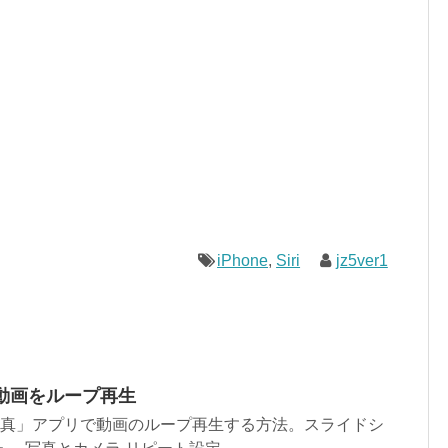
iPhone
,
Siri
jz5ver1
リで動画をループ再生
 標準の「写真」アプリで動画のループ再生する方法。スライドシ