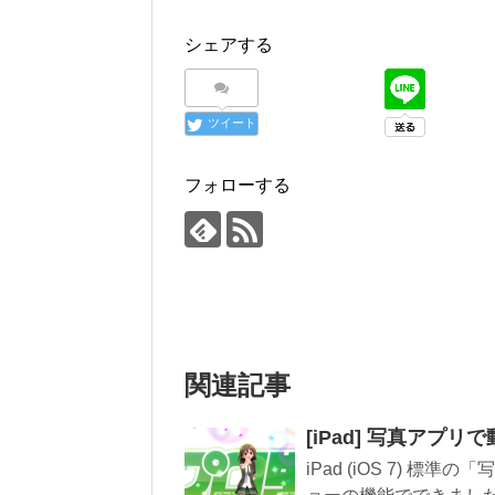
シェアする
ツイート
フォローする
関連記事
[iPad] 写真アプ
iPad (iOS 7)