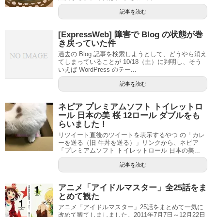
記事を読む
[ExpressWeb] 障害で Blog の状態が巻
き戻っていた件
過去の Blog 記事を検索しようとして、どうやら消え
てしまっていることが 10/18（土）に判明し、そう
いえば WordPress のテー...
記事を読む
ネピア プレミアムソフト トイレットロ
ール 日本の美 桜 12ロール ダブルをも
らいました！
リツイート直後のツイートを表示するやつ の「カレ
ーを送る（旧 牛丼を送る）」リンクから、ネピア
「プレミアムソフト トイレットロール 日本の美...
記事を読む
アニメ「アイドルマスター」全25話をま
とめて観た
アニメ「アイドルマスター」25話をまとめて一気に
改めて観てしましました。2011年7月7日～12月22日