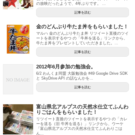
の放映だったようで、4年ぶりです。 ...
記事を読む
金のどんぶり牛たま丼をもらいました！
マルハ 金のどんぶり牛たま丼 リツイート直後のツイ
ートを表示するやつ の「牛丼を送る」リンクから、
牛たま丼をプレゼントしていただきました。...
記事を読む
2012年6月参加の勉強会。
6/2 わんくま同盟 大阪勉強会 #49 Google Drive SDK
と SkyDrive API の話なんかを...
記事を読む
富山県北アルプスの天然水仕立てふんわ
りごはんをもらいました！
リツイート直後のツイートを表示するやつ の「カレ
ーを送る（旧 牛丼を送る）」リンクから、ウーケ
「富山県北アルプスの天然水仕立てふんわりごは
ん...