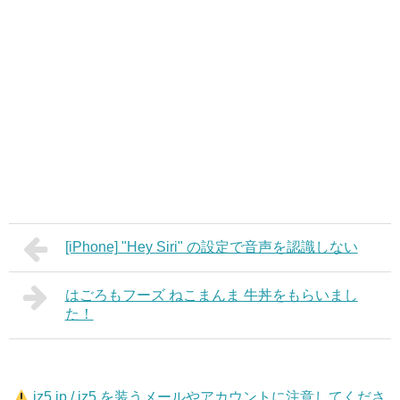
[iPhone] "Hey Siri" の設定で音声を認識しない
はごろもフーズ ねこまんま 牛丼をもらいまし
た！
jz5.jp / jz5 を装うメールやアカウントに注意してくださ