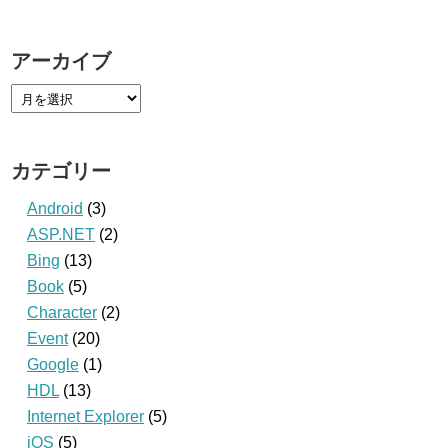
アーカイブ
カテゴリー
Android
(3)
ASP.NET
(2)
Bing
(13)
Book
(5)
Character
(2)
Event
(20)
Google
(1)
HDL
(13)
Internet Explorer
(5)
iOS
(5)