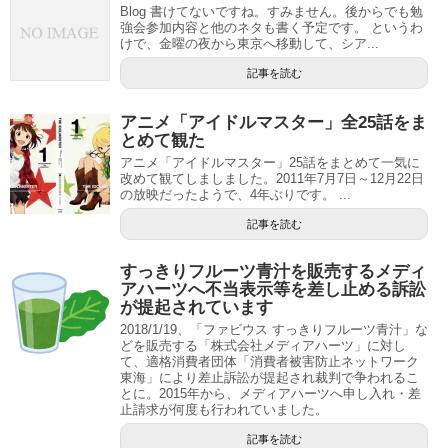
Blog 書けてないですね。すみません。後からでも勉
強会参加内容と他のネタも書く予定です。 というわ
けで、金曜の夜から東京へ移動して、シア...
記事を読む
アニメ「アイドルマスター」全25話をま
とめて観た
アニメ「アイドルマスター」25話をまとめて一気に
改めて観てしましました。2011年7月7日～12月22日
の放映だったようで、4年ぶりです。 ...
記事を読む
すっきりフルーツ青汁を販売するメディ
アハーツへ不当表示等を差し止める訴訟
が提起されています
2018/1/19、「ファビウス すっきりフルーツ青汁」な
どを販売する「株式会社メディアハーツ」に対し
て、適格消費者団体「消費者被害防止ネットワーク
東海」により差止訴訟が提起され裁判で争われるこ
とに。2015年から、メディアハーツへ申し入れ・差
止請求が何度も行われていました。
記事を読む