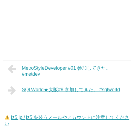
MetroStyleDeveloper #01 参加してきた。
#metdev
SQLWorld★大阪#8 参加してきた。 #sqlworld
jz5.jp / jz5 を装うメールやアカウントに注意してくださ
い