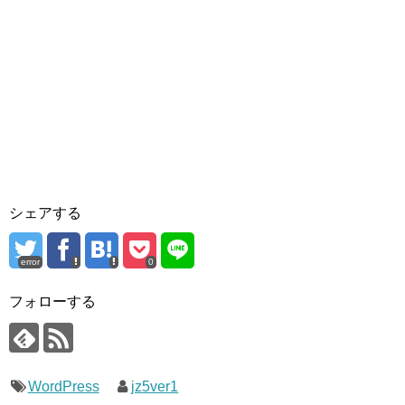
シェアする
error
0
フォローする
WordPress
jz5ver1