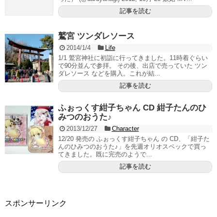
記事を読む
鷲宮 ツンダレソース
2014/1/4
Life
1/1 鷲宮神社に初詣に行ってきました。11時着ぐらい
で90分並んで参拝。 その後、出店で売っていた ツン
ダレソース などを購入。これが結...
記事を読む
ふぉっくす紺子ちゃん CD 紺子たんのひ
みつのおうた♪
2013/12/27
Character
12/20 発売の ふぉっくす紺子ちゃん の CD、「紺子た
んのひみつのおうた♪」を先週オリオスペックで買っ
てきました。既に完売のようで...
記事を読む
スポンサーリンク