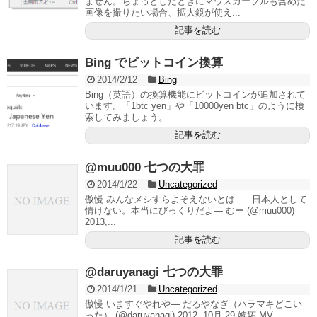
ません。ちょっとしたときにマウスカーソルも含めた
画像を撮りたい場合、拡大鏡が使え...
記事を読む
Bing でビットコイン換算
2014/2/12
Bing
Bing（英語）の換算機能にビットコインが追加されて
います。「1btc yen」や「10000yen btc」のように検
索してみましょう。 ...
記事を読む
@muu000 七つの大罪
2014/1/22
Uncategorized
傲慢 みんなメシすらよそえないとは......日本人として
情けない。本当にびっくりだよ— むー (@muu000)
2013,...
記事を読む
@daruyanagi 七つの大罪
2014/1/21
Uncategorized
傲慢 いますぐやれや— だるやなぎ（ハラマキどこい
った） (@daruyanagi) 2012, 10月 29 嫉妬 MV...