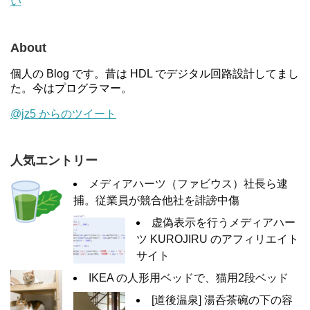
い
About
個人の Blog です。昔は HDL でデジタル回路設計してまし
た。今はプログラマー。
@jz5 からのツイート
人気エントリー
メディアハーツ（ファビウス）社長ら逮
捕。従業員が競合他社を誹謗中傷
虚偽表示を行うメディアハー
ツ KUROJIRU のアフィリエイト
サイト
IKEA の人形用ベッドで、猫用2段ベッド
[道後温泉] 湯呑茶碗の下の容